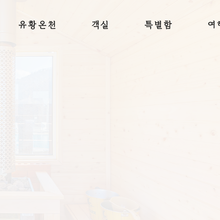
유황온천
객실
특별함
여