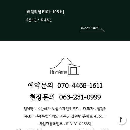
|패밀리형 F101~105호|
기준4인 / 최대6인
ROOM VIEW
예약문의 070-4468-1611
현장문의 063-231-0999
업체명
: 유한회사 보엠스파앤리조트 |
대표자
: 임경래
주소
: 전북특별자치도 완주군 상관면 춘향로 4355 |
사업자등록번호
: 813-88-02585|