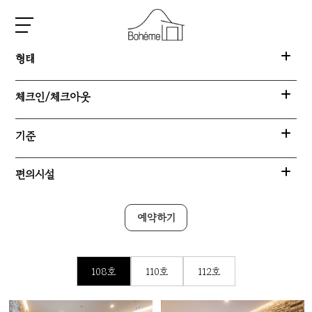
형태
체크인/체크아웃
기준
편의시설
예약하기
108호
110호
112호