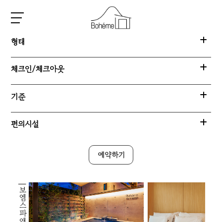
형태
체크인/체크아웃
기준
편의시설
예약하기
|보엠스파앤리조트|