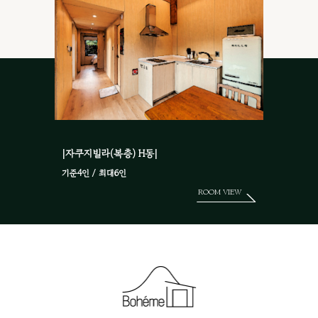
|자쿠지빌라(복층) H동|
기준4인 / 최대6인
ROOM VIEW