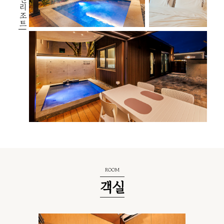
|보엠스파앤리조트|
ROOM
객실